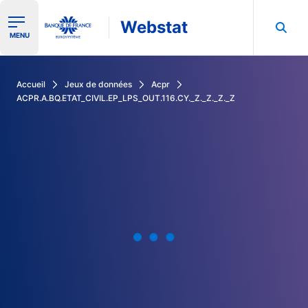
Webstat
Ouvrir le menu de navigation
MENU
Rechercher dans les données de la Banque de France
Accueil
Jeux de données
Acpr
ACPR.A.BQ.ETAT_CIVIL.EP_LPS_OUT.116.CY._Z._Z._Z._Z