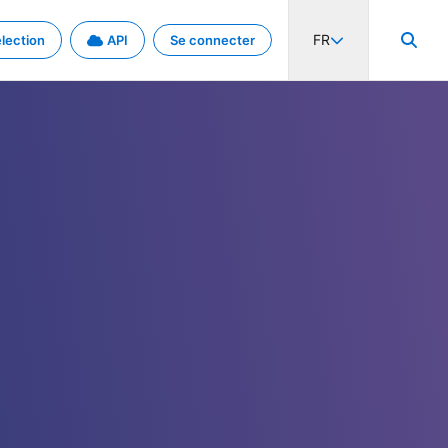
FR
lection
API
Se connecter
activité internationale et les taux. Découvrez le projet en détail.
nées et de métadonnées.
.