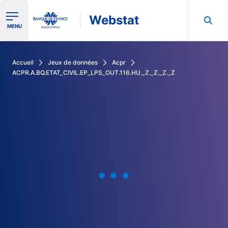
Webstat
Ouvrir le menu de navigation
MENU
Rechercher dans les données de la Banque de France
Accueil
Jeux de données
Acpr
ACPR.A.BQ.ETAT_CIVIL.EP_LPS_OUT.116.HU._Z._Z._Z._Z