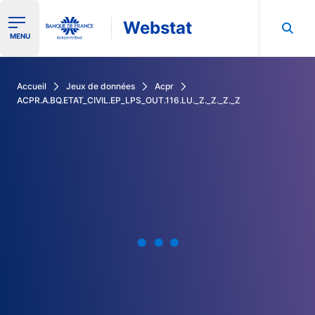
Webstat
Ouvrir le menu de navigation
MENU
Rechercher dans les données de la Banque de France
Accueil
Jeux de données
Acpr
ACPR.A.BQ.ETAT_CIVIL.EP_LPS_OUT.116.LU._Z._Z._Z._Z