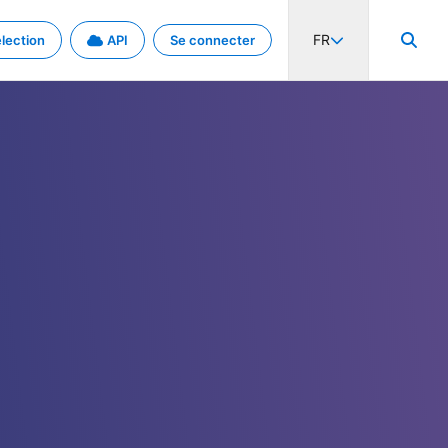
FR
lection
API
Se connecter
activité internationale et les taux. Découvrez le projet en détail.
nées et de métadonnées.
.