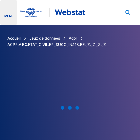
Webstat
Ouvrir le menu de navigation
MENU
Rechercher dans les données de la Banque de France
Accueil
Jeux de données
Acpr
ACPR.A.BQ.ETAT_CIVIL.EP_SUCC_IN.118.BE._Z._Z._Z._Z