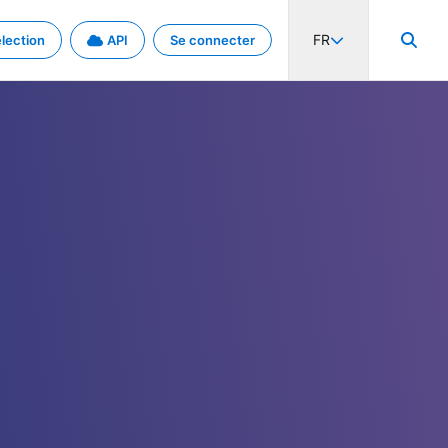
FR
lection
API
Se connecter
activité internationale et les taux. Découvrez le projet en détail.
nées et de métadonnées.
.