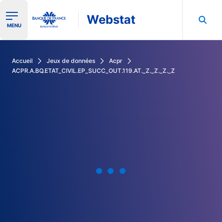
Webstat
Ouvrir le menu de navigation
MENU
Rechercher dans les données de la Banque de France
Accueil
Jeux de données
Acpr
ACPR.A.BQ.ETAT_CIVIL.EP_SUCC_OUT.119.AT._Z._Z._Z._Z