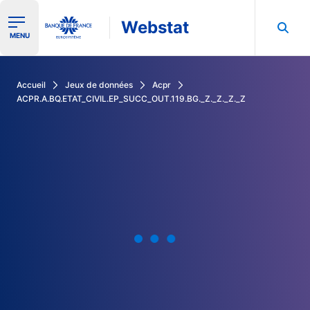
Webstat
Ouvrir le menu de navigation
MENU
Rechercher dans les données de la Banque de France
Accueil
Jeux de données
Acpr
ACPR.A.BQ.ETAT_CIVIL.EP_SUCC_OUT.119.BG._Z._Z._Z._Z