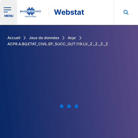
Webstat
Ouvrir le menu de navigation
MENU
Rechercher dans les données de la Banque de France
Accueil
Jeux de données
Acpr
ACPR.A.BQ.ETAT_CIVIL.EP_SUCC_OUT.119.LV._Z._Z._Z._Z