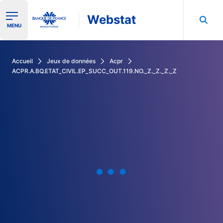
Webstat
Ouvrir le menu de navigation
MENU
Rechercher dans les données de la Banque de France
Accueil
Jeux de données
Acpr
ACPR.A.BQ.ETAT_CIVIL.EP_SUCC_OUT.119.NO._Z._Z._Z._Z