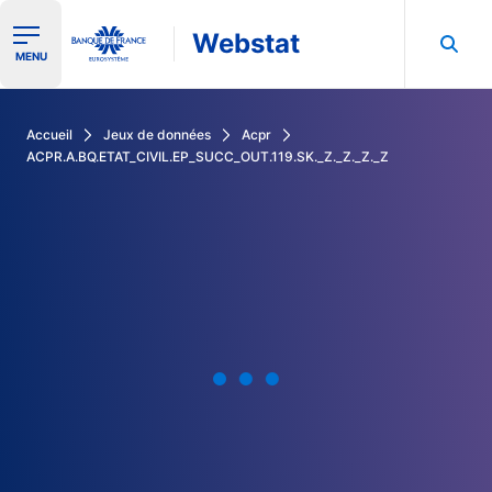
Webstat
Ouvrir le menu de navigation
MENU
Rechercher dans les données de la Banque de France
Accueil
Jeux de données
Acpr
ACPR.A.BQ.ETAT_CIVIL.EP_SUCC_OUT.119.SK._Z._Z._Z._Z