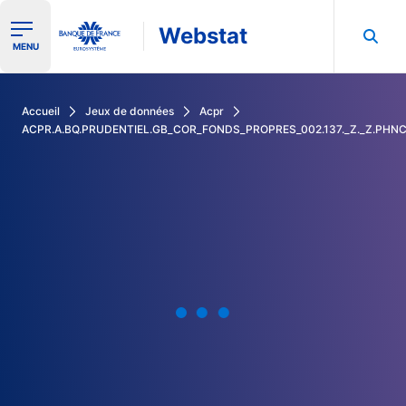
Webstat
Ouvrir le menu de navigation
MENU
Rechercher dans les données de la Banque de France
Accueil
Jeux de données
Acpr
ACPR.A.BQ.PRUDENTIEL.GB_COR_FONDS_PROPRES_002.137._Z._Z.PHN