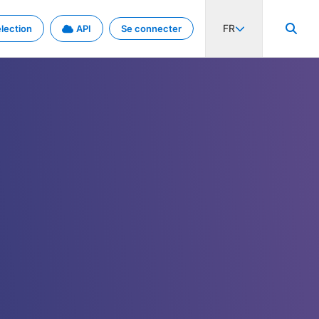
FR
lection
API
Se connecter
activité internationale et les taux. Découvrez le projet en détail.
nées et de métadonnées.
.