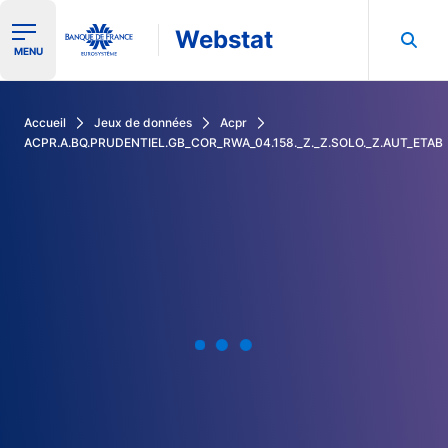
Webstat
Ouvrir le menu de navigation
MENU
Rechercher dans les données de la Banque de France
Accueil
Jeux de données
Acpr
ACPR.A.BQ.PRUDENTIEL.GB_COR_RWA_04.158._Z._Z.SOLO._Z.AUT_ETAB