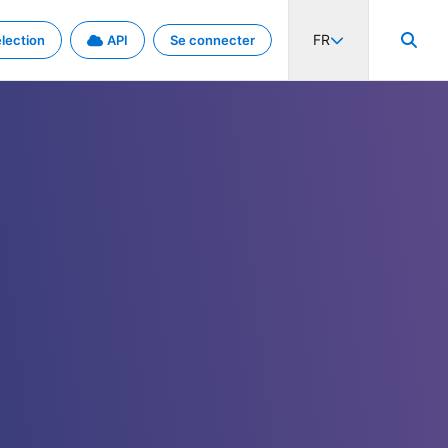
FR
lection
API
Se connecter
activité internationale et les taux. Découvrez le projet en détail.
nées et de métadonnées.
.