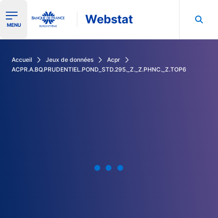
Webstat
Ouvrir le menu de navigation
MENU
Rechercher dans les données de la Banque de France
Accueil
Jeux de données
Acpr
ACPR.A.BQ.PRUDENTIEL.POND_STD.295._Z._Z.PHNC._Z.TOP6