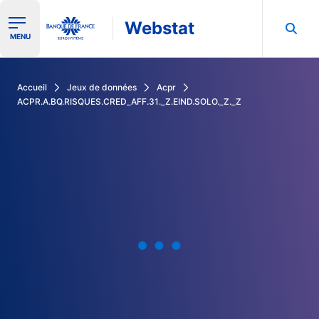
Webstat
Ouvrir le menu de navigation
MENU
Rechercher dans les données de la Banque de France
Accueil
Jeux de données
Acpr
ACPR.A.BQ.RISQUES.CRED_AFF.31._Z.EIND.SOLO._Z._Z