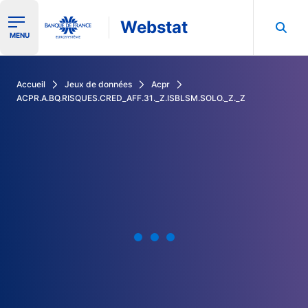
Webstat
Ouvrir le menu de navigation
MENU
Rechercher dans les données de la Banque de France
Accueil
Jeux de données
Acpr
ACPR.A.BQ.RISQUES.CRED_AFF.31._Z.ISBLSM.SOLO._Z._Z