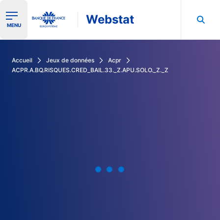
Webstat
Ouvrir le menu de navigation
MENU
Rechercher dans les données de la Banque de France
Accueil
Jeux de données
Acpr
ACPR.A.BQ.RISQUES.CRED_BAIL.33._Z.APU.SOLO._Z._Z