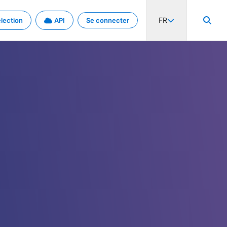
FR
lection
API
Se connecter
activité internationale et les taux. Découvrez le projet en détail.
nées et de métadonnées.
.