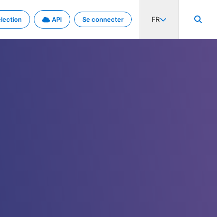
FR
lection
API
Se connecter
activité internationale et les taux. Découvrez le projet en détail.
nées et de métadonnées.
.