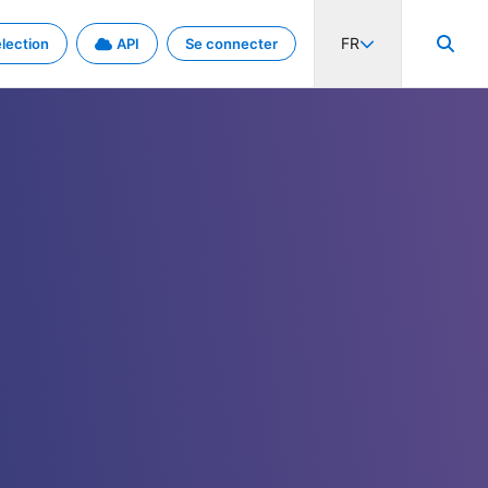
FR
lection
API
Se connecter
activité internationale et les taux. Découvrez le projet en détail.
nées et de métadonnées.
.