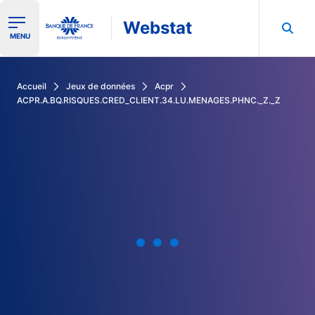
Webstat
Ouvrir le menu de navigation
MENU
Rechercher dans les données de la Banque de France
Accueil
Jeux de données
Acpr
ACPR.A.BQ.RISQUES.CRED_CLIENT.34.LU.MENAGES.PHNC._Z._Z