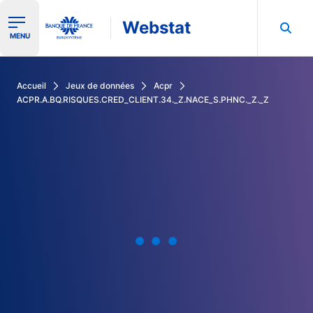
Webstat
Ouvrir le menu de navigation
MENU
Rechercher dans les données de la Banque de France
Accueil
Jeux de données
Acpr
ACPR.A.BQ.RISQUES.CRED_CLIENT.34._Z.NACE_S.PHNC._Z._Z