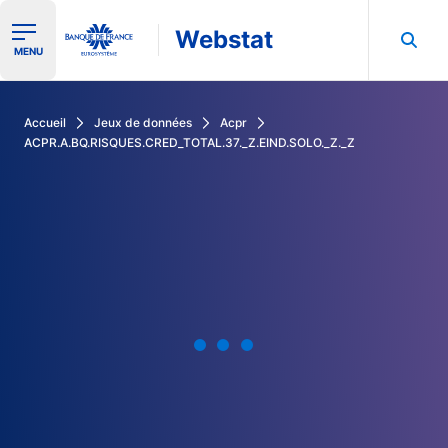
Webstat
Ouvrir le menu de navigation
MENU
Rechercher dans les données de la Banque de France
Accueil
Jeux de données
Acpr
ACPR.A.BQ.RISQUES.CRED_TOTAL.37._Z.EIND.SOLO._Z._Z