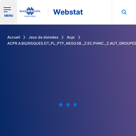
Webstat
Ouvrir le menu de navigation
MENU
Rechercher dans les données de la Banque de France
Accueil
Jeux de données
Acpr
ACPR.A.BQ.RISQUES.DT_PL_PTF_NEGO.58._Z.EC.PHNC._Z.AUT_GROUPE