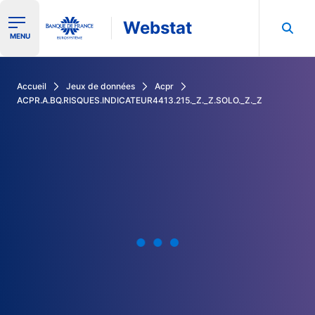
Webstat
Ouvrir le menu de navigation
MENU
Rechercher dans les données de la Banque de France
Accueil
Jeux de données
Acpr
ACPR.A.BQ.RISQUES.INDICATEUR4413.215._Z._Z.SOLO._Z._Z