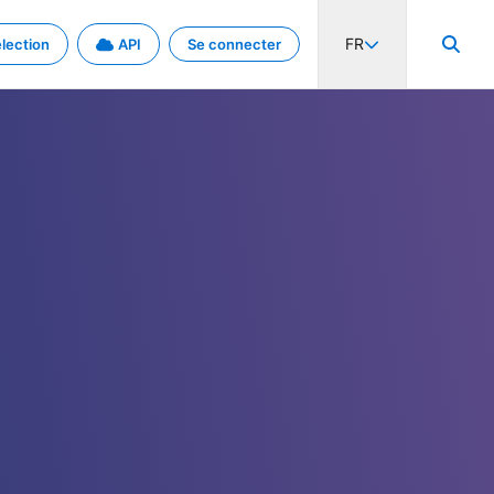
FR
lection
API
Se connecter
activité internationale et les taux. Découvrez le projet en détail.
nées et de métadonnées.
.