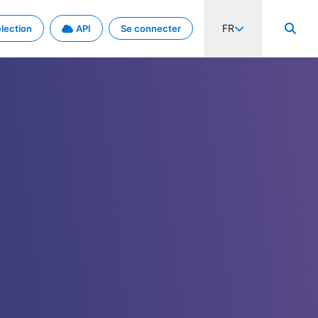
FR
lection
API
Se connecter
activité internationale et les taux. Découvrez le projet en détail.
nées et de métadonnées.
.