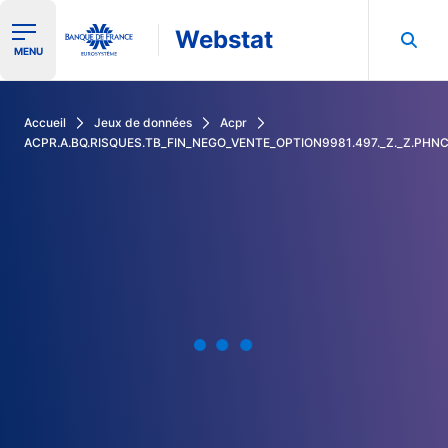
Webstat
Ouvrir le menu de navigation
MENU
Rechercher dans les données de la Banque de France
Accueil
Jeux de données
Acpr
ACPR.A.BQ.RISQUES.TB_FIN_NEGO_VENTE_OPTION9981.497._Z._Z.PHNC