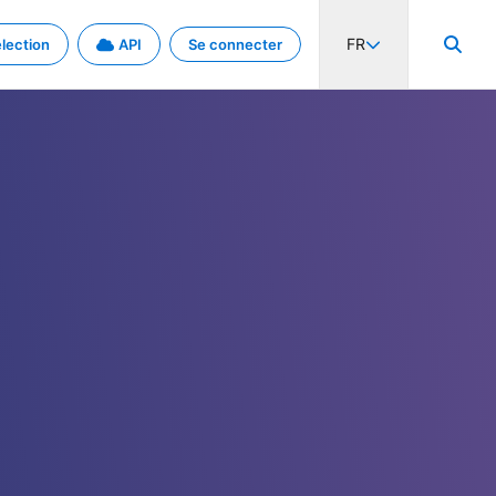
FR
lection
API
Se connecter
activité internationale et les taux. Découvrez le projet en détail.
nées et de métadonnées.
.