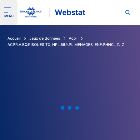
Webstat
Ouvrir le menu de navigation
MENU
Rechercher dans les données de la Banque de France
Accueil
Jeux de données
Acpr
ACPR.A.BQ.RISQUES.TX_NPL.569.PL.MENAGES_ENF.PHNC._Z._Z