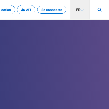
FR
lection
API
Se connecter
activité internationale et les taux. Découvrez le projet en détail.
nées et de métadonnées.
.