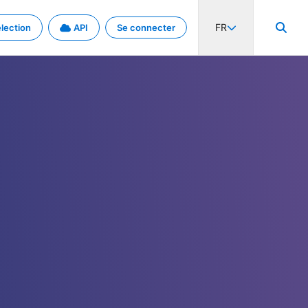
FR
lection
API
Se connecter
activité internationale et les taux. Découvrez le projet en détail.
nées et de métadonnées.
.