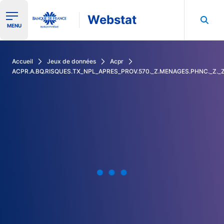
Webstat
Ouvrir le menu de navigation
MENU
Rechercher dans les données de la Banque de France
Accueil
Jeux de données
Acpr
ACPR.A.BQ.RISQUES.TX_NPL_APRES_PROV.570._Z.MENAGES.PHNC._Z._