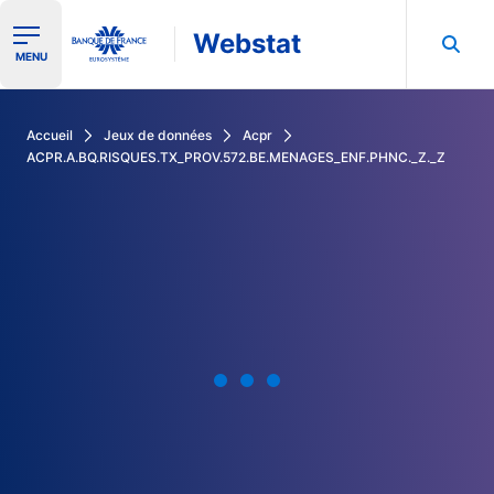
Webstat
Ouvrir le menu de navigation
MENU
Rechercher dans les données de la Banque de France
Accueil
Jeux de données
Acpr
ACPR.A.BQ.RISQUES.TX_PROV.572.BE.MENAGES_ENF.PHNC._Z._Z