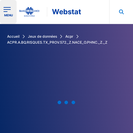
Webstat
Ouvrir le menu de navigation
MENU
Rechercher dans les données de la Banque de France
Accueil
Jeux de données
Acpr
ACPR.A.BQ.RISQUES.TX_PROV.572._Z.NACE_O.PHNC._Z._Z