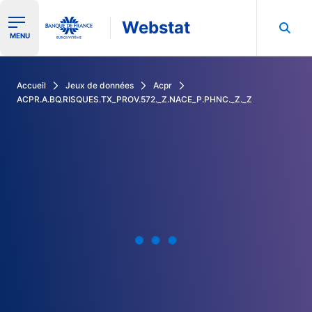
Webstat
Ouvrir le menu de navigation
MENU
Rechercher dans les données de la Banque de France
Accueil
Jeux de données
Acpr
ACPR.A.BQ.RISQUES.TX_PROV.572._Z.NACE_P.PHNC._Z._Z