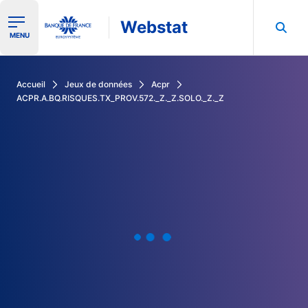
Webstat
Ouvrir le menu de navigation
MENU
Rechercher dans les données de la Banque de France
Accueil
Jeux de données
Acpr
ACPR.A.BQ.RISQUES.TX_PROV.572._Z._Z.SOLO._Z._Z