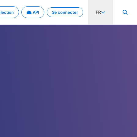
FR
lection
API
Se connecter
activité internationale et les taux. Découvrez le projet en détail.
nées et de métadonnées.
.