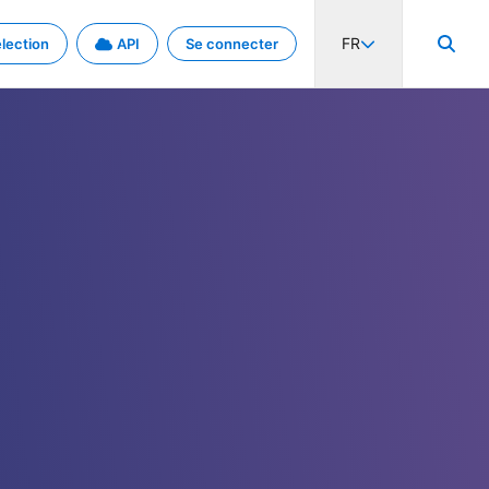
FR
lection
API
Se connecter
activité internationale et les taux. Découvrez le projet en détail.
nées et de métadonnées.
.