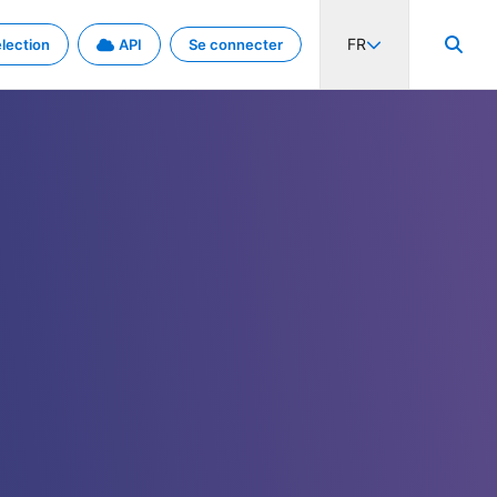
FR
lection
API
Se connecter
activité internationale et les taux. Découvrez le projet en détail.
nées et de métadonnées.
.