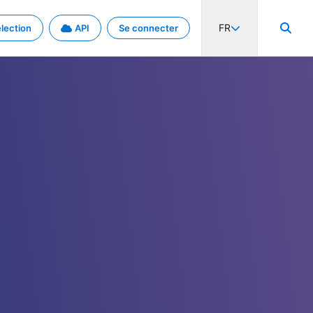
FR
lection
API
Se connecter
activité internationale et les taux. Découvrez le projet en détail.
nées et de métadonnées.
.