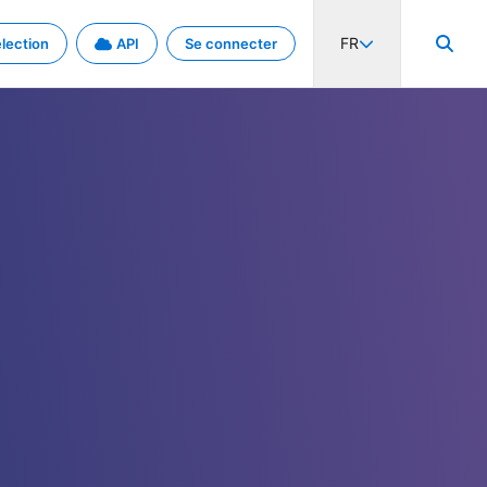
FR
lection
API
Se connecter
activité internationale et les taux. Découvrez le projet en détail.
nées et de métadonnées.
.