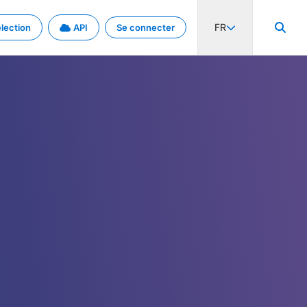
FR
lection
API
Se connecter
activité internationale et les taux. Découvrez le projet en détail.
nées et de métadonnées.
.