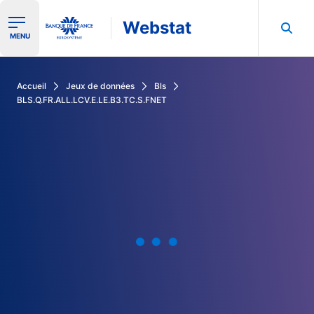
Webstat
Ouvrir le menu de navigation
MENU
Rechercher dans les données de la Banque de France
Accueil
Jeux de données
Bls
BLS.Q.FR.ALL.LCV.E.LE.B3.TC.S.FNET