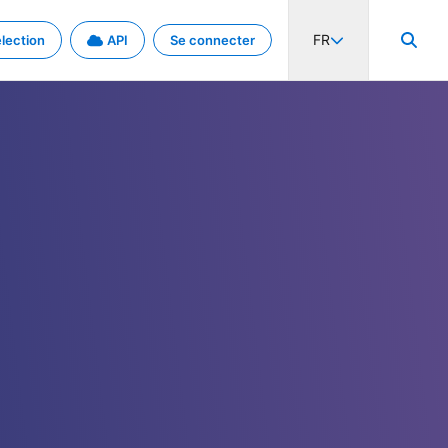
FR
lection
API
Se connecter
activité internationale et les taux. Découvrez le projet en détail.
nées et de métadonnées.
.