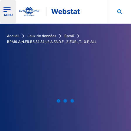
Webstat
Ouvrir le menu de navigation
MENU
Rechercher dans les données de la Banque de France
Accueil
Jeux de données
Bpm6
BPM6.A.N.FR.B5.S1.S1.LE.A.FA.D.F._Z.EUR._T._X.P.ALL