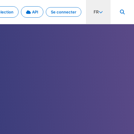
FR
lection
API
Se connecter
activité internationale et les taux. Découvrez le projet en détail.
nées et de métadonnées.
.